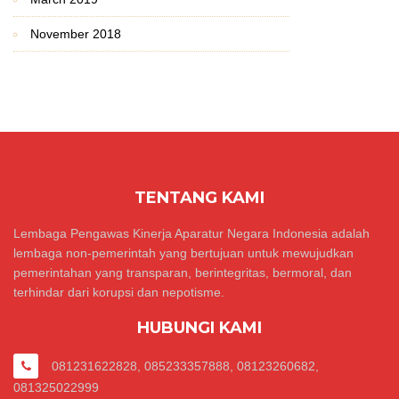
November 2018
TENTANG KAMI
Lembaga Pengawas Kinerja Aparatur Negara Indonesia adalah
lembaga non-pemerintah yang bertujuan untuk mewujudkan
pemerintahan yang transparan, berintegritas, bermoral, dan
terhindar dari korupsi dan nepotisme.
HUBUNGI KAMI
081231622828, 085233357888, 08123260682,
081325022999